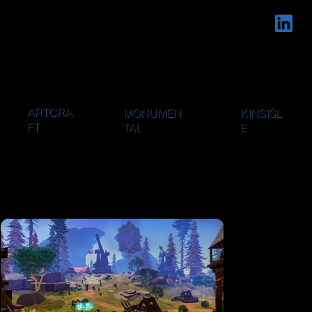
JON O'NEAL
RES
UME
ARTCRA
MONUMEN
KINSISL
FT
TAL
E